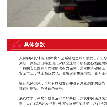
具体参数
东风御风长轴高顶B型房车全系搭载全球可靠的日产ZD系
周期，原装进口韩国现代WIA变速箱，操控顺畅档位绵密
车身的安全性和可靠性提供有力保障，秉承欧洲碰撞设
安全**上，博士高压共轨、麦费逊前独立悬挂、霍奇
提到东风御风，可能有些朋友还并没有注意到她的优势
性镀锌钢板、静音链条等等。
底盘技术，是房车质量及安全的基础，东风御风底盘来
熟。日产ZD系列发动机+韩国WIA 6档变速箱，达到动