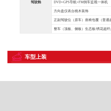
驾驶舱
DVD+GPS导航+FM倒车监视一体机
方向盘仪表台桃木装饰
正副驾驶位（原车）座椅包覆（普通
整车（顶板、侧板）生态板/绣花超纤
车型上装