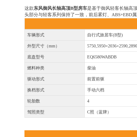
这款
东风御风长轴高顶B型房车
是基于御风轻客长轴高
头部分与轻客系列保持了一致，前后雾灯、ABS+EBD
车辆形式
自行式旅居车(B型)
外型尺寸（mm）
5750,5950×2036×2590,289
底盘型号
EQ6580WABDB
燃料种类
柴油
驱动形式
前置前驱
换档形式
手动六档
轮胎数
4
驾照类型
C照（蓝牌）