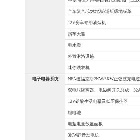
科曼/菲亚玛手摇自卷式遮阳棚（LED灯
全车复合/实木地板/游艇级地板革
12V房车专用油烟机
房车天窗
电水壶
外置淋浴设施
迷你洗衣机
电子电器系统
NFA纽福克斯2KW/3KW正弦波充电
双电瓶隔离器、电磁阀开关总成、32
12V铅酸生活电瓶及低压保护器
锂电池
电瓶电量数显面板
3KW静音发电机