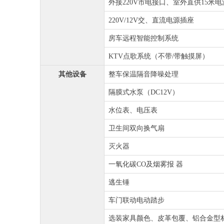
外接220V市电接口、室外直供15米电
220V/12V交、直流电源插座
房车远程智能控制系统
KTV点歌系统（不带/带触摸屏）
其他设备
整车保温隔音降噪处理
隔膜式水泵（DC12V）
水位表、电压表
卫生间双向换气扇
灭火器
一氧化碳CO及烟雾报 器
逃生锤
车门联动电动踏步
选装家具颜色、皮革包覆、铝合金型