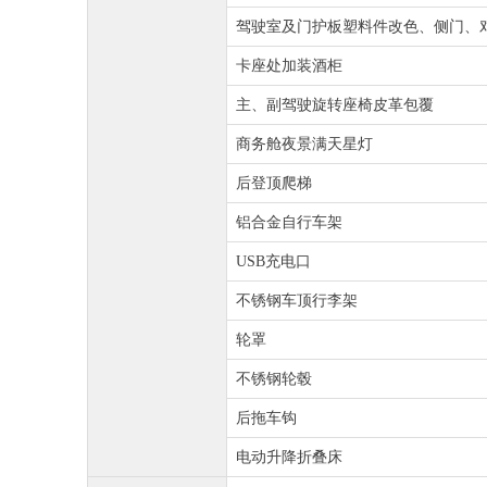
驾驶室及门护板塑料件改色、侧门、
卡座处加装酒柜
主、副驾驶旋转座椅皮革包覆
商务舱夜景满天星灯
后登顶爬梯
铝合金自行车架
USB充电口
不锈钢车顶行李架
轮罩
不锈钢轮毂
后拖车钩
电动升降折叠床