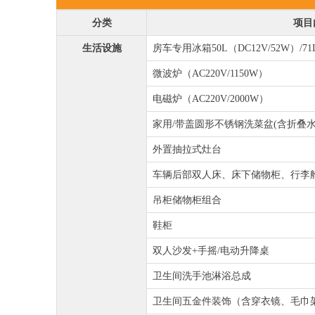
分类
项目
生活设施
房车专用冰箱50L（DC12V/52W）/71
微波炉（AC220V/1150W）
电磁炉（AC220V/2000W）
家用/带盖圆形不锈钢洗菜盆(含折叠水
外置抽拉式灶台
车辆后部双人床、床下储物柜、行李
吊柜储物柜组合
鞋柜
双人沙发+手摇/电动升降桌
卫生间洗手池淋浴总成
卫生间五金件装饰（含穿衣镜、毛巾