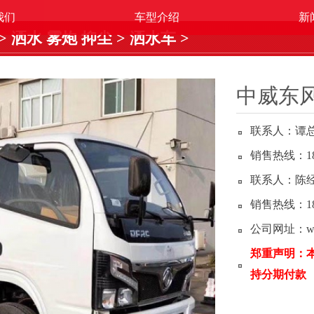
我们
车型介绍
新
>
洒水 雾炮 抑尘
>
洒水车
>
中威东
联系人：谭
销售热线：187-
联系人：陈
销售热线：188-
公司网址：www
郑重声明：
持分期付款