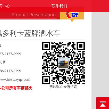
闻中心
联系我们
风多利卡蓝牌洒水车
总
7137-8999
经理
7112-3299
.hbzwzyqc.com
扫码添加 专家咨询
本公司所有车辆都支