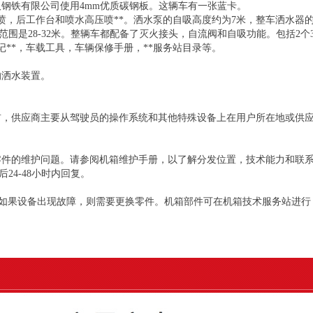
汉钢铁有限公司使用4mm优质碳钢板。这辆车有一张蓝卡。
喷，后工作台和喷水高压喷**。洒水泵的自吸高度约为7米，整车洒水器的
围是28-32米。整辆车都配备了灭火接头，自流阀和自吸功能。包括2个
记**，车载工具，车辆保修手册，**服务站目录等。
的洒水装置。
前，供应商主要从驾驶员的操作系统和其他特殊设备上在用户所在地或供
零件的维护问题。请参阅机箱维护手册，以了解分发位置，技术能力和联
24-48小时内回复。
后，如果设备出现故障，则需要更换零件。机箱部件可在机箱技术服务站进