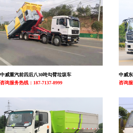
中威重汽前四后八30吨勾臂垃圾车
中威东
咨询服务热线：187-7137-8999
咨询服务