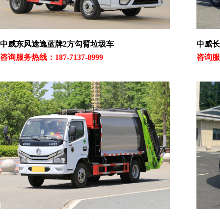
中威东风途逸蓝牌2方勾臂垃圾车​
中威长
咨询服务热线：187-7137-8999
咨询服务