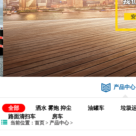
产品中心
全部
洒水 雾炮 抑尘
油罐车
垃圾
路面清扫车
房车
当前位置：
首页
>
产品中心
>